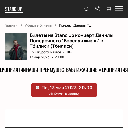
STAND UP
Главная
Афиша и Билеты
Концерт Данилы П...
Билеты на Stand up концерт Данилы
Поперечного "Веселая жизнь" в
Тбилиси (Тбилиси)
Tbilisi Sports Palace
18+
13 мар. 2023
20:00
МЕРОПРИЯТИИ
НАШИ ПРЕИМУЩЕСТВА
БЛИЖАЙШИЕ МЕРОПРИЯТИЯ