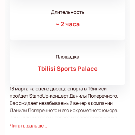
Длительность
~
2 часа
Площадка
Tbilisi Sports Palace
13 марта на сцене дворца спорта в Тбилиси
пройдет StandUp-концерт Данилы Поперечного.
Вас ожидает незабываемый вечер в компании
Данилы Поперечного и его искрометного юмора.
Темы для шуток он черпает из своего окружения,
интернета, собственных интересов и привычек.
Читать дальше...
Если вы еще не умеете смеяться над собой, то