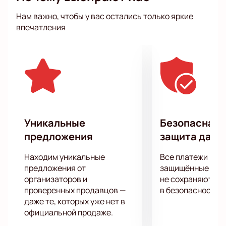
но артисты, которые выступят в этот вечер докажут
Нам важно, чтобы у вас остались только яркие
вам, что говорить с юмором и легко можно обо всем
впечатления
что угодно.
Сомневаетесь? Приходите на настоящую
«смехотерапию» комплексов и неуверенности в
себе!
Уникальные
Безопасная 
предложения
защита данн
Находим уникальные
Все платежи про
предложения от
защищённые шлю
организаторов и
не сохраняются 
проверенных продавцов —
в безопасности.
даже те, которых уже нет в
официальной продаже.