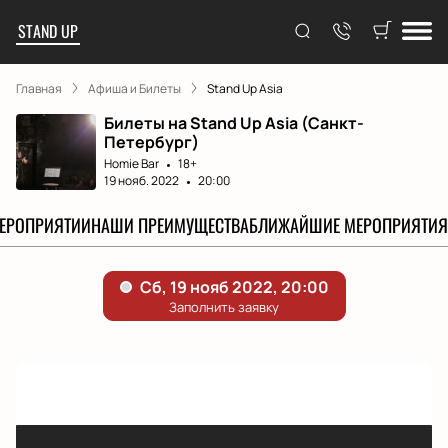
STAND UP
Главная
Афиша и Билеты
Stand Up Asia
Билеты на Stand Up Asia (Санкт-
Петербург)
Homie Bar
18+
19 нояб. 2022
20:00
МЕРОПРИЯТИИ
НАШИ ПРЕИМУЩЕСТВА
БЛИЖАЙШИЕ МЕРОПРИЯТИЯ