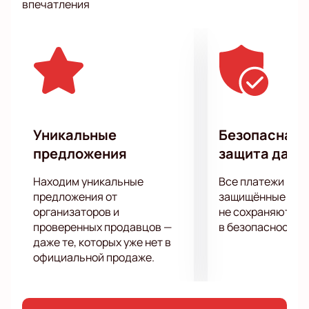
впечатления
отношения между мужчинами и женщинами и
завершая шуткам об интернете, увлеченности
гаджетами и прочими веяниями.
Каждый концерт StandUp комиков по-своему
уникален и не похож на предыдущие, поэтому
запасайтесь свободными гигабайтами памяти для
шуток, которые буквально на ваших глазах уйдут в
народ.
Уникальные
Безопасная 
предложения
защита данн
Находим уникальные
Все платежи про
предложения от
защищённые шлю
организаторов и
не сохраняются 
проверенных продавцов —
в безопасности.
даже те, которых уже нет в
официальной продаже.