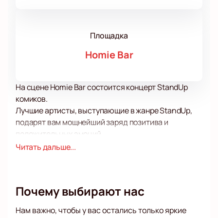
Площадка
Homie Bar
На сцене Homie Bar состоится концерт StandUp
комиков.
Лучшие артисты, выступающие в жанре StandUp,
подарят вам мощнейший заряд позитива и
положительных эмоций.
Приготовьтесь услышать искрометные шутки, а
Читать дальше...
также истории из жизни, которые наверняка
случались и с вами! Секрет успеха стендапа как
жанра в том, что комики темы для своих
Почему выбирают нас
выступлений черпают из жизни, а также из
биографий своих близких и друзей. Объектом шуток
Нам важно, чтобы у вас остались только яркие
становится все, начиная от вечных тем, таких как