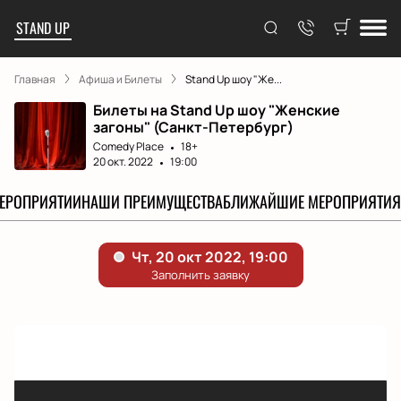
STAND UP
Главная
Афиша и Билеты
Stand Up шоу "Же...
Билеты на Stand Up шоу "Женские
загоны" (Санкт-Петербург)
Comedy Place
18+
20 окт. 2022
19:00
МЕРОПРИЯТИИ
НАШИ ПРЕИМУЩЕСТВА
БЛИЖАЙШИЕ МЕРОПРИЯТИЯ