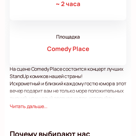
~
2 часа
Площадка
Comedy Place
На сцене Comedy Place состоится концерт лучших
StandUp комиков нашей страны!
Искрометный и близкий каждому гостю юмор в этот
вечер подарит вам не только море положительных
эмоций, но и целый арсенал шуток, который вы
точно захотите рассказать своим друзьям и
Читать дальше...
коллегам!
Жанр стенд-апа позволяет комикам легко, словно в
дружеской беседе касаться даже самых сложных,
Почему выбирают нас
важных и порой сокровенных тем. Такой разговор