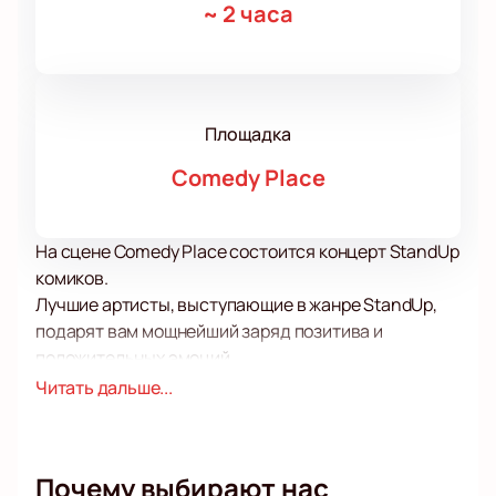
~
2 часа
Площадка
Comedy Place
На сцене Comedy Place состоится концерт StandUp
комиков.
Лучшие артисты, выступающие в жанре StandUp,
подарят вам мощнейший заряд позитива и
положительных эмоций.
Этот жанр позволяет вести с аудиторией
Читать дальше...
доверительный и предельно откровенный диалог
на самые волнующие темы, говоря о «наболевшем»
с помощью юмора, тонких сравнений, разговорных
Почему выбирают нас
шуток. Нельзя назвать стендап легким занятием,