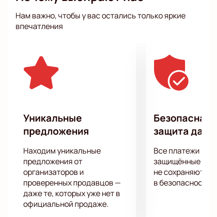
но артисты, которые выступят в этот вечер докажут
Нам важно, чтобы у вас остались только яркие
вам, что говорить с юмором и легко можно обо всем
впечатления
что угодно.
Сомневаетесь? Приходите на настоящую
«смехотерапию» комплексов и неуверенности в
себе!
Уникальные
Безопасная 
предложения
защита данн
Находим уникальные
Все платежи про
предложения от
защищённые шлю
организаторов и
не сохраняются 
проверенных продавцов —
в безопасности.
даже те, которых уже нет в
официальной продаже.