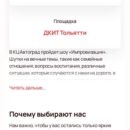
Площадка
ДКИТ Тольятти
В КЦ Автоград пройдет шоу «Импровизация».
Шутки на вечные темы, такие как семейные
отношения, вопросы воспитания, различные
ситуации, которые случаются с нами на дороге, в
супермаркете или в школе, а также юмор на самые
актуальные и волнующие темы подарят вам в этот
Читать дальше...
вечер мощный заряд прекрасного настроения.
Юмор помогает нам на многие вещи смотреть
проще, преодолевать неурядицы и невзгоды, не
Почему выбирают нас
теряя оптимизма и веры в лучшее. Особенно если
это юмор от резидентов шоу «Импровизация».
Нам важно, чтобы у вас остались только яркие