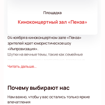
Площадка
Киноконцертный зал «Пенза»
04 ноября в киноконцертном зале «Пенза»
зрителей ждет юмористическое шоу
«Импровизация».
Шутки на вечные темы, такие как семейные
отношения, вопросы воспитания, различные
ситуации, которые случаются с нами на дороге, в
Читать дальше...
супермаркете или в школе, а также юмор на самые
актуальные и волнующие темы подарят вам в этот
вечер мощный заряд прекрасного настроения.
Почему выбирают нас
Шутки на самые актуальные и волнующие темы,
которые обречены «уйти в народ», встреча со
Нам важно, чтобы у вас остались только яркие
старыми и хорошо знакомыми героями и
впечатления