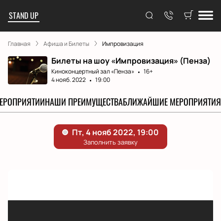
STAND UP
Главная
Афиша и Билеты
Импровизация
Билеты на шоу «Импровизация» (Пенза)
Киноконцертный зал «Пенза»
16+
4 нояб. 2022
19:00
МЕРОПРИЯТИИ
НАШИ ПРЕИМУЩЕСТВА
БЛИЖАЙШИЕ МЕРОПРИЯТИЯ