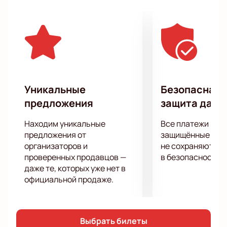
знакомство с новичками – все это ждет вас в этот
вечер! Юмор – настоящая отдушина, которая
помогает нам переносить все невзгоды и тяготы,
смотреть на мир и самих себя с улыбкой и легкой
иронией. Шоу «Импровизация» поможет вам
прокачать ваши навыки в самоиронии!
Приготовьтесь узнать в его героях тех, кто вас
окружает».
Уникальные
Безопасная 
предложения
защита данн
Находим уникальные
Все платежи про
предложения от
защищённые шлю
организаторов и
не сохраняются 
проверенных продавцов —
в безопасности.
даже те, которых уже нет в
официальной продаже.
Выбрать билеты