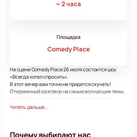
~
2 часа
Площадка
Comedy Place
На сцене Comedy Place 26 июля состоится шоу
«Всегда хотел спросить».
В этот вечер вам точно не придется скучать!
Откровенный разговор на самые волнующие темы,
легкий юмор, истории, в который точно не раз
попадали вы или ваши близкие прозвучат сегодня
Читать дальше...
со сцены. Настройтесь на волну отличного
настроения и нового взгляда на мир.
Выступления комиков и темы, которые они в них
Почему выбирают нас
затрагивают раз и навсегда убедят вас, что для