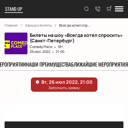
STAND UP
Главная
Афиша и Билеты
Всегда хотел спр...
Билеты на шоу «Всегда хотел спросить»
(Санкт-Петербург)
Comedy Place
18+
26 июл. 2022
21:00
МЕРОПРИЯТИИ
НАШИ ПРЕИМУЩЕСТВА
БЛИЖАЙШИЕ МЕРОПРИЯТИЯ