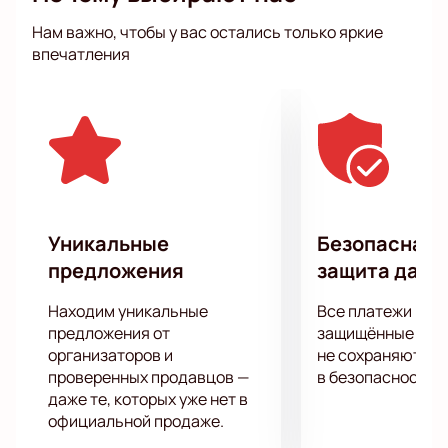
юмора не существует запретных плоскостей.
Нам важно, чтобы у вас остались только яркие
Искрометный и близкий каждому гостю юмор в этот
впечатления
вечер подарит вам не только море положительных
эмоций, но и целый арсенал шуток, который вы
точно захотите рассказать своим друзьям и
коллегам!
Уникальные
Безопасная 
предложения
защита данн
Находим уникальные
Все платежи про
предложения от
защищённые шлю
организаторов и
не сохраняются 
проверенных продавцов —
в безопасности.
даже те, которых уже нет в
официальной продаже.