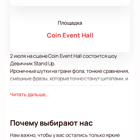
Площадка
Coin Event Hall
2 июля на сцене Coin Event Hall состоится шоу
Девичник Stand Up.
Ироничные шутки на грани фола, тонкие сравнения,
смешные фразы, которые точно станут цитатами, и
мощный заряд позитива вам гарантированы!
Жанр стенд-апа позволяет комикам легко, словно в
Читать дальше...
дружеской беседе касаться даже самых сложных,
важных и порой сокровенных тем. Такой разговор
получается простым, интересным и даже
Почему выбирают нас
забавным, поэтому в роли стендаперов себя
пробует все больше и больше молодых артистов.
Нам важно, чтобы у вас остались только яркие