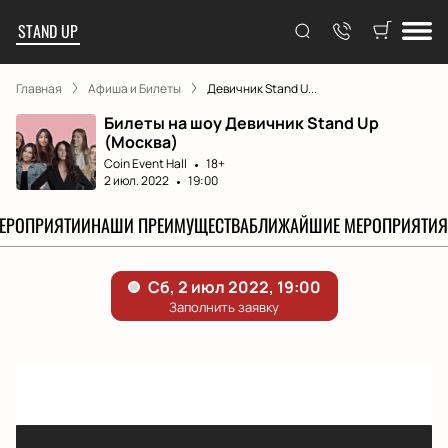
STAND UP
Главная
Афиша и Билеты
Девичник Stand U...
Билеты на шоу Девичник Stand Up
(Москва)
Coin Event Hall
18+
2 июл. 2022
19:00
МЕРОПРИЯТИИ
НАШИ ПРЕИМУЩЕСТВА
БЛИЖАЙШИЕ МЕРОПРИЯТИЯ