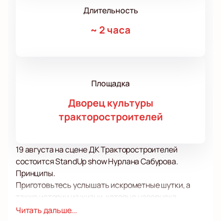
Длительность
~
2 часа
Площадка
Дворец культуры
тракторостроителей
19 августа на сцене ДК Тракторостроителей
состоится StandUp show Нурлана Сабурова.
Принципы.
Приготовьтесь услышать искрометные шутки, а
также истории из жизни, которые наверняка
случались и с вами! Секрет успеха стендапа как
Читать дальше...
жанра в том, что комики темы для своих