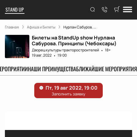
STAND UP
Главная
Афиша и Билеты
Нурлан Сабуров. ...
Билеты на StandUp show Нурлана
Сабурова. Принципы (Чебоксары)
Дворец культуры тракторостроителей
18+
19 авг. 2022
19:00
МЕРОПРИЯТИИ
НАШИ ПРЕИМУЩЕСТВА
БЛИЖАЙШИЕ МЕРОПРИЯТИЯ