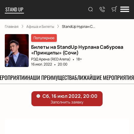
STAND UP
Главная
Афиша и Билеты
StandUp Нурлан С...
Популярное
Билеты на StandUp Нурлана Сабурова
«Принципы» (Сочи)
РЭД Арена (RED Arena)
18+
16 июл. 2022
20:00
МЕРОПРИЯТИИ
НАШИ ПРЕИМУЩЕСТВА
БЛИЖАЙШИЕ МЕРОПРИЯТИЯ