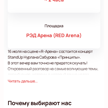
Площадка
РЭД Арена (RED Arena)
16 июля на сцене «R-Арена» состоится концерт
StandUp Нурлана Сабурова «Принципы».
В этот вечер вам точно не придется скучать!
Откровенный разговор на самые волнующие темы,
легкий юмор, истории, в который точно не раз
попадали вы или ваши близкие прозвучат сегодня
Читать дальше...
со сцены. Настройтесь на волну отличного
настроения и нового взгляда на мир.
Каждый концерт Нурлана Сабурова по-своему
Почему выбирают нас
уникален и не похож на предыдущие, поэтому