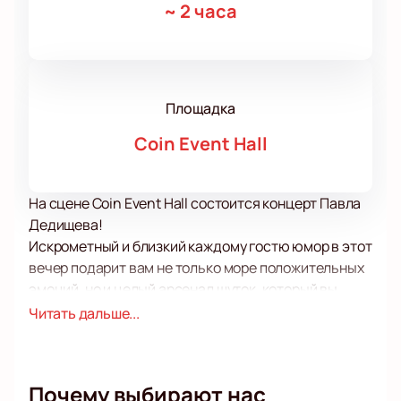
~
2 часа
Площадка
Coin Event Hall
На сцене Coin Event Hall состоится концерт Павла
Дедищева!
Искрометный и близкий каждому гостю юмор в этот
вечер подарит вам не только море положительных
эмоций, но и целый арсенал шуток, который вы
точно захотите рассказать своим друзьям и
Читать дальше...
коллегам!
Жанр стенд-апа позволяет комикам легко, словно в
дружеской беседе касаться даже самых сложных,
Почему выбирают нас
важных и порой сокровенных тем. Такой разговор